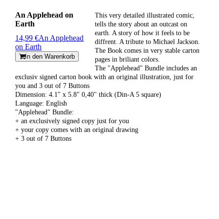
An Applehead on
This very detailed illustrated comic,
Earth
tells the story about an outcast on
earth. A story of how it feels to be
14,99 €
An Applehead
diffrent. A tribute to Michael Jackson.
on Earth
The Book comes in very stable carton
In den Warenkorb
pages in briliant colors.
The "Applehead" Bundle includes an
exclusiv signed carton book with an original illustration, just for
you and 3 out of 7 Buttons
Dimension: 4.1" x 5.8" 0,40" thick (Din-A 5 square)
Language: English
"Applehead" Bundle:
+ an exclusively signed copy just for you
+ your copy comes with an original drawing
+ 3 out of 7 Buttons