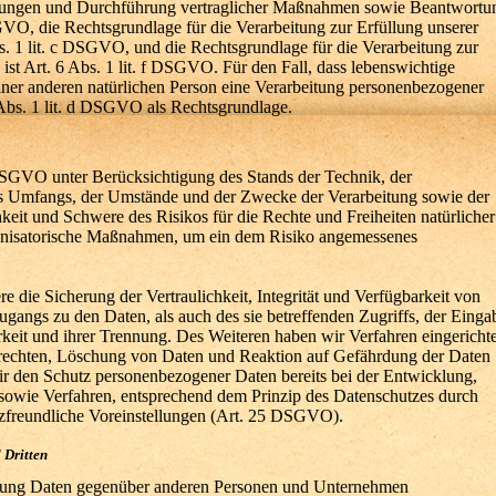
istungen und Durchführung vertraglicher Maßnahmen sowie Beantwortu
SGVO, die Rechtsgrundlage für die Verarbeitung zur Erfüllung unserer
bs. 1 lit. c DSGVO, und die Rechtsgrundlage für die Verarbeitung zur
ist Art. 6 Abs. 1 lit. f DSGVO. Für den Fall, dass lebenswichtige
einer anderen natürlichen Person eine Verarbeitung personenbezogener
 Abs. 1 lit. d DSGVO als Rechtsgrundlage.
DSGVO unter Berücksichtigung des Stands der Technik, der
es Umfangs, der Umstände und der Zwecke der Verarbeitung sowie der
hkeit und Schwere des Risikos für die Rechte und Freiheiten natürlicher
ganisatorische Maßnahmen, um ein dem Risiko angemessenes
die Sicherung der Vertraulichkeit, Integrität und Verfügbarkeit von
gangs zu den Daten, als auch des sie betreffenden Zugriffs, der Einga
keit und ihrer Trennung. Des Weiteren haben wir Verfahren eingerichte
rechten, Löschung von Daten und Reaktion auf Gefährdung der Daten
ir den Schutz personenbezogener Daten bereits bei der Entwicklung,
owie Verfahren, entsprechend dem Prinzip des Datenschutzes durch
tzfreundliche Voreinstellungen (Art. 25 DSGVO).
 Dritten
itung Daten gegenüber anderen Personen und Unternehmen