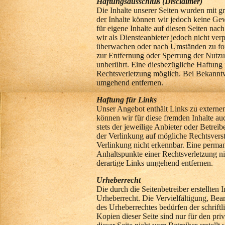
Haftungsausschluß (Disclaimer)
Die Inhalte unserer Seiten wurden mit grö
der Inhalte können wir jedoch keine G
für eigene Inhalte auf diesen Seiten na
wir als Diensteanbieter jedoch nicht ver
überwachen oder nach Umständen zu fors
zur Entfernung oder Sperrung der Nutzu
unberührt. Eine diesbezügliche Haftung 
Rechtsverletzung möglich. Bei Bekannt
umgehend entfernen.
Haftung für Links
Unser Angebot enthält Links zu externen
können wir für diese fremden Inhalte au
stets der jeweilige Anbieter oder Betrei
der Verlinkung auf mögliche Rechtsvers
Verlinkung nicht erkennbar. Eine permane
Anhaltspunkte einer Rechtsverletzung 
derartige Links umgehend entfernen.
Urheberrecht
Die durch die Seitenbetreiber erstellten
Urheberrecht. Die Vervielfältigung, Bea
des Urheberrechtes bedürfen der schrift
Kopien dieser Seite sind nur für den pri