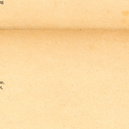
ng
be,
t,