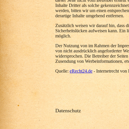
dieser Seite nicht vom Betreiber erstell
Inhalte Dritter als solche gekennzeichne
werden, bitten wir um einen entsprech
derartige Inhalte umgehend entfernen.
Zusätzlich weisen wir darauf hin, dass 
Sicherheitslücken aufweisen kann. Ein lü
möglich.
Der Nutzung von im Rahmen der Impress
von nicht ausdrücklich angeforderter We
widersprochen. Die Betreiber der Seiten 
Zusendung von Werbeinformationen, etw
Quelle:
eRecht24.de
- Internetrecht von
Datenschutz