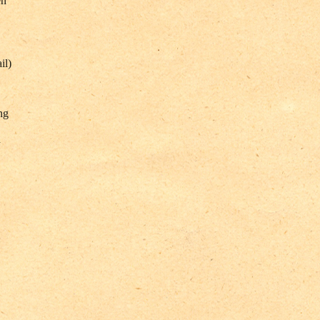
en
il)
ng
n