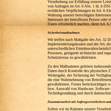
Verarbeitung zur Erfüllung unserer Le
von Anfragen ist Art. 6 Abs. 1 lit. b D
rechtlichen Verpflichtungen ist Art. 6 A
Wahrung unserer berechtigten Interessen 
Interessen der betroffenen Person oder 
Daten erforderlich machen, dient Art. 6
Sicherheitsmaßnahmen
Wir treffen nach Maßgabe des Art. 32 
Implementierungskosten und der Art, d
unterschiedlichen Eintrittswahrscheinlic
Personen, geeignete technische und or
Schutzniveau zu gewährleisten.
Zu den Maßnahmen gehören insbesondere 
Daten durch Kontrolle des physischen Zu
Weitergabe, der Sicherung der Verfügbar
die eine Wahrnehmung von Betroffenen
gewährleisten. Ferner berücksichtigen w
bzw. Auswahl von Hardware, Software s
Technikgestaltung und durch datenschu
Zusammenarbeit mit Auftragsverarbeitern und
Sofern wir im Rahmen unserer Verarbe