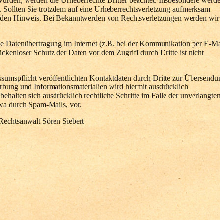
t wurden, werden die Urheberrechte Dritter beachtet. Insbesondere werd
t. Sollten Sie trotzdem auf eine Urheberrechtsverletzung aufmerksam
enden Hinweis. Bei Bekanntwerden von Rechtsverletzungen werden wir
die Datenübertragung im Internet (z.B. bei der Kommunikation per E-Ma
ckenloser Schutz der Daten vor dem Zugriff durch Dritte ist nicht
umspflicht veröffentlichten Kontaktdaten durch Dritte zur Übersendu
rbung und Informationsmaterialien wird hiermit ausdrücklich
behalten sich ausdrücklich rechtliche Schritte im Falle der unverlangte
a durch Spam-Mails, vor.
 Rechtsanwalt Sören Siebert