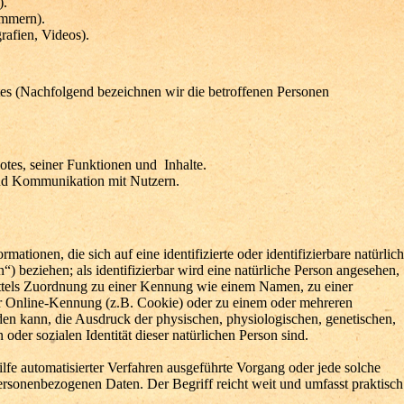
).
ummern).
rafien, Videos).
es (Nachfolgend bezeichnen wir die betroffenen Personen
tes, seiner Funktionen und Inhalte.
nd Kommunikation mit Nutzern.
ationen, die sich auf eine identifizierte oder identifizierbare natürlic
) beziehen; als identifizierbar wird eine natürliche Person angesehen,
mittels Zuordnung zu einer Kennung wie einem Namen, zu einer
r Online-Kennung (z.B. Cookie) oder zu einem oder mehreren
en kann, die Ausdruck der physischen, physiologischen, genetischen,
n oder sozialen Identität dieser natürlichen Person sind.
ilfe automatisierter Verfahren ausgeführte Vorgang oder jede solche
sonenbezogenen Daten. Der Begriff reicht weit und umfasst praktisch