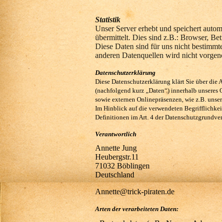
Statistik
Unser Server erhebt und speichert autom
übermittelt. Dies sind z.B.: Browser, Be
Diese Daten sind für uns nicht bestimm
anderen Datenquellen wird nicht vorg
Datenschutzerklärung
Diese Datenschutzerklärung klärt Sie über di
(nachfolgend kurz „Daten“) innerhalb unseres
sowie externen Onlinepräsenzen, wie z.B. unse
Im Hinblick auf die verwendeten Begrifflichkei
Definitionen im Art. 4 der Datenschutzgrundv
Verantwortlich
Annette Jung
Heubergstr.11
71032 Böblingen
Deutschland
Annette@trick-piraten.de
Arten der verarbeiteten Daten: