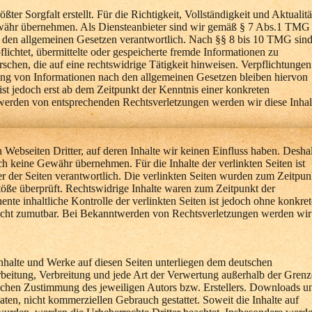
ßter Sorgfalt erstellt. Für die Richtigkeit, Vollständigkeit und Aktualitä
ewähr übernehmen. Als Diensteanbieter sind wir gemäß § 7 Abs.1 TMG
ch den allgemeinen Gesetzen verantwortlich. Nach §§ 8 bis 10 TMG sin
pflichtet, übermittelte oder gespeicherte fremde Informationen zu
chen, die auf eine rechtswidrige Tätigkeit hinweisen. Verpflichtungen
ng von Informationen nach den allgemeinen Gesetzen bleiben hiervon
ist jedoch erst ab dem Zeitpunkt der Kenntnis einer konkreten
werden von entsprechenden Rechtsverletzungen werden wir diese Inhal
 Webseiten Dritter, auf deren Inhalte wir keinen Einfluss haben. Desha
ch keine Gewähr übernehmen. Für die Inhalte der verlinkten Seiten ist
ber der Seiten verantwortlich. Die verlinkten Seiten wurden zum Zeitpun
töße überprüft. Rechtswidrige Inhalte waren zum Zeitpunkt der
nte inhaltliche Kontrolle der verlinkten Seiten ist jedoch ohne konkret
nicht zumutbar. Bei Bekanntwerden von Rechtsverletzungen werden wir
 Inhalte und Werke auf diesen Seiten unterliegen dem deutschen
rbeitung, Verbreitung und jede Art der Verwertung außerhalb der Gren
lichen Zustimmung des jeweiligen Autors bzw. Erstellers. Downloads u
vaten, nicht kommerziellen Gebrauch gestattet. Soweit die Inhalte auf