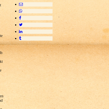
t
d
te
lb
kt
e
zen
nd