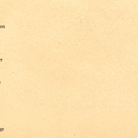
ten
er
n
ge