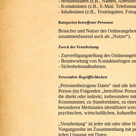
- Bestandsdaten (z.B., Namen, Adressen
- Kontaktdaten (z.B., E-Mail, Telefonn
- Inhaltsdaten (z.B., Texteingaben, Fotog
Kategorien betroffener Personen
Besucher und Nutzer des Onlineangebot
zusammenfassend auch als „Nutzer“).
Zweck der Verarbeitung
- Zurverfügungstellung des Onlineangebo
- Beantwortung von Kontaktanfragen u
- Sicherheitsmaßnahmen.
Verwendete Begrifflichkeiten
„Personenbezogene Daten“ sind alle Inform
Person (im Folgenden „betroffene Person“
die direkt oder indirekt, insbesondere 
Kennnummer, zu Standortdaten, zu eine
besonderen Merkmalen identifiziert werd
psychischen, wirtschaftlichen, kulturelle
„Verarbeitung“ ist jeder mit oder ohne H
Vorgangsreihe im Zusammenhang mit per
jeden Umgang mit Daten.