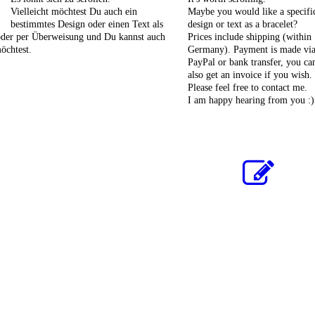
Vielleicht möchtest Du auch ein
Maybe you would like a specifi
bestimmtes Design oder einen Text als
design or text as a bracelet?
oder per Überweisung und Du kannst auch
Prices include shipping (within
öchtest.
Germany). Payment is made vi
PayPal or bank transfer, you ca
also get an invoice if you wish.
Please feel free to contact me.
I am happy hearing from you :)