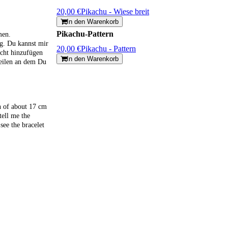
20,00 €
Pikachu - Wiese breit
In den Warenkorb
Pikachu-Pattern
men.
g. Du kannst mir
20,00 €
Pikachu - Pattern
icht hinzufügen
In den Warenkorb
eilen an dem Du
th of about 17 cm
tell me the
see the bracelet