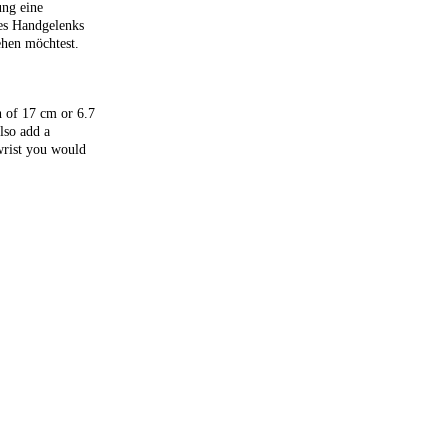
ung eine
es Handgelenks
hen möchtest.
h of 17 cm or 6.7
lso add a
wrist you would