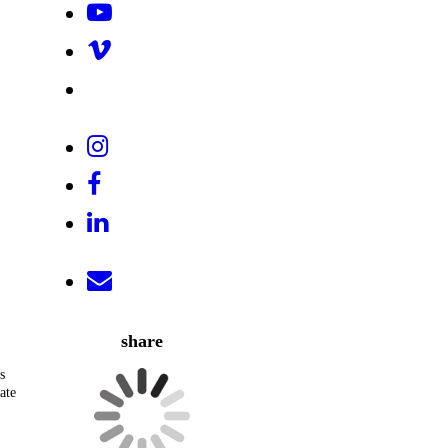
share
s
ate