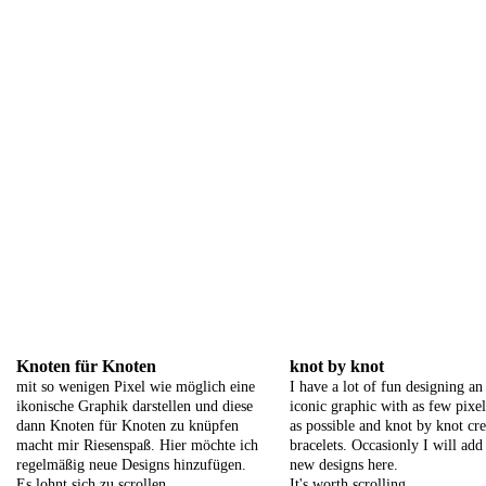
Knoten für Knoten
knot by knot
mit so wenigen Pixel wie möglich eine
I have a lot of fun designing an
ikonische Graphik darstellen und diese
iconic graphic with as few pixel
dann Knoten für Knoten zu knüpfen
as possible and knot by knot cre
macht mir Riesenspaß. Hier möchte ich
bracelets. Occasionly I will add
regelmäßig neue Designs hinzufügen.
new designs here.
Es lohnt sich zu scrollen.
It's worth scrolling.